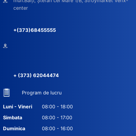
mun.Bălți, Ștefan cel Mare 1/B, Stroymarket Verix-
center
+(373)68455555
+ (373) 62044474
Program de lucru
Luni - Vineri
08:00 - 18:00
Simbata
08:00 - 17:00
Duminica
08:00 - 16:00