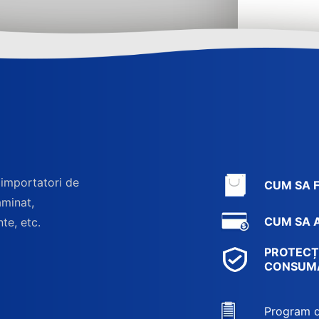
 importatori de
CUM SA 
aminat,
CUM SA A
nte, etc.
PROTECȚ
CONSUM
Program d