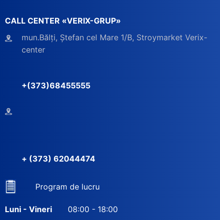
CALL CENTER «VERIX-GRUP»
mun.Bălți, Ștefan cel Mare 1/B, Stroymarket Verix-
center
+(373)68455555
+ (373) 62044474
Program de lucru
Luni - Vineri
08:00 - 18:00