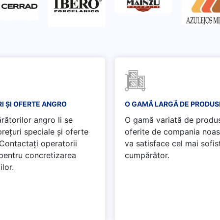
I ȘI OFERTE ANGRO
O GAMĂ LARGĂ DE PRODUS
ătorilor angro li se
O gamă variată de produ
rețuri speciale și oferte
oferite de compania noas
 Contactați operatorii
va satisface cel mai sofis
 pentru concretizarea
cumpărător.
ilor.