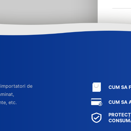
 importatori de
CUM SA 
aminat,
CUM SA A
nte, etc.
PROTECȚ
CONSUM