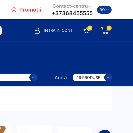
Contact-centru
Promoții
RO
+37368455555
0
0
INTRA IN CONT
Arata
16 PRODUSE