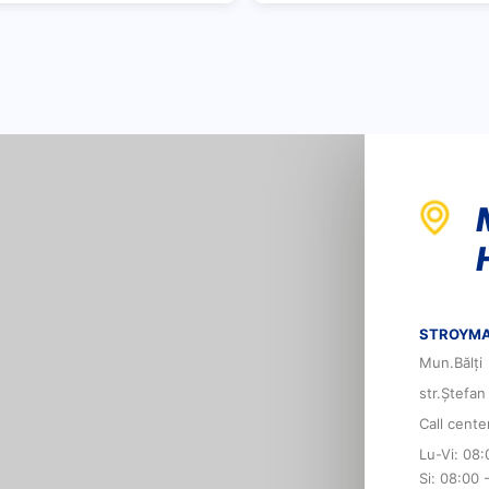
STROYMA
Mun.Bălți
str.Ștefan
Call cent
Lu-Vi: 08:
Si: 08:00 