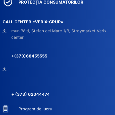
PROTECȚIA CONSUMATORILOR
CALL CENTER «VERIX-GRUP»
mun.Bălți, Ștefan cel Mare 1/B, Stroymarket Verix-
center
+(373)68455555
+ (373) 62044474
Program de lucru