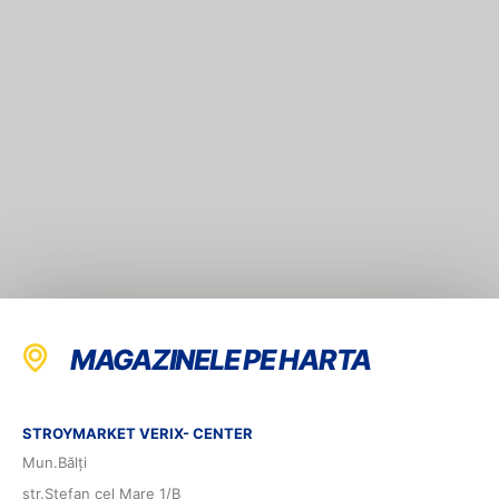
MAGAZINELE PE HARTA
STROYMARKET VERIX- CENTER
Mun.Bălți
str.Ștefan cel Mare 1/B