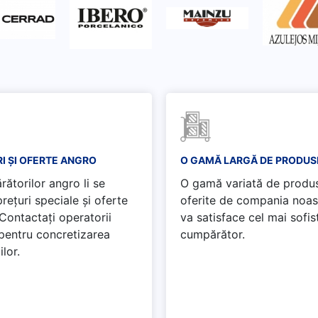
I ȘI OFERTE ANGRO
O GAMĂ LARGĂ DE PRODUS
ătorilor angro li se
O gamă variată de produ
rețuri speciale și oferte
oferite de compania noas
 Contactați operatorii
va satisface cel mai sofis
 pentru concretizarea
cumpărător.
ilor.