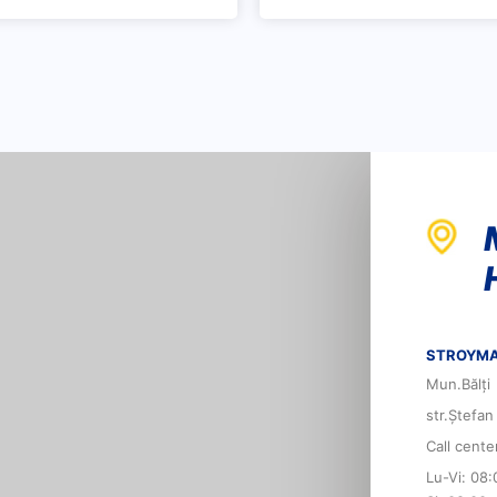
STROYMA
Mun.Bălți
str.Ștefan
Call cent
Lu-Vi: 08: