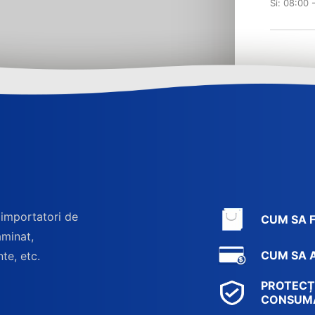
Si: 08:00 
 importatori de
CUM SA 
aminat,
CUM SA A
nte, etc.
PROTECȚ
CONSUM