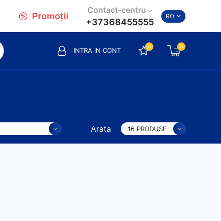
Contact-centru
Promoții
RO
+37368455555
0
0
INTRA IN CONT
Arata
16 PRODUSE