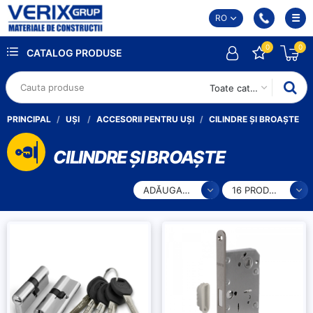
RO
0
0
CATALOG PRODUSE
Toate categoriile
PRINCIPAL
UȘI
ACCESORII PENTRU UȘI
CILINDRE ȘI BROAȘTE
CILINDRE ȘI BROAȘTE
ADĂUGARE
16 PRODUSE