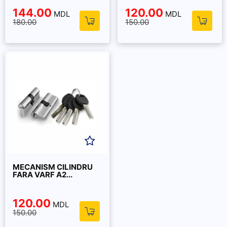
144.00
120.00
MDL
MDL
180.00
150.00
MECANISM CILINDRU
FARA VARF A2...
120.00
MDL
150.00