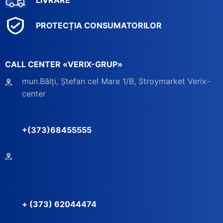
LIVRARE
PROTECȚIA CONSUMATORILOR
CALL CENTER «VERIX-GRUP»
mun.Bălți, Ștefan cel Mare 1/B, Stroymarket Verix-
center
+(373)68455555
+ (373) 62044474