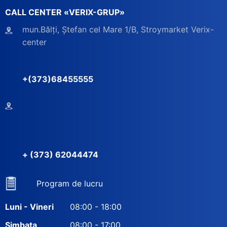
CALL CENTER «VERIX-GRUP»
mun.Bălți, Ștefan cel Mare 1/B, Stroymarket Verix-
center
+(373)68455555
+ (373) 62044474
Program de lucru
Luni - Vineri
08:00 - 18:00
Simbata
08:00 - 17:00