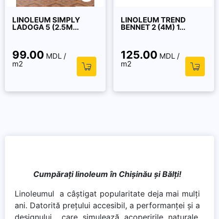
LINOLEUM SIMPLY
LINOLEUM TREND
LADOGA 5 (2.5M...
BENNET 2 (4M) 1...
99.00
125.00
MDL /
MDL /
m2
m2
Cumpărați linoleum în Chișinău și Bălți!
Linoleumul a câștigat popularitate deja mai mulți
ani. Datorită prețului accesibil, a performanței și a
designului care simulează acoperirile naturale,