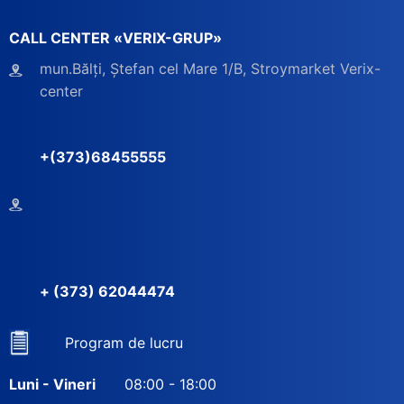
CALL CENTER «VERIX-GRUP»
mun.Bălți, Ștefan cel Mare 1/B, Stroymarket Verix-
center
+(373)68455555
+ (373) 62044474
Program de lucru
Luni - Vineri
08:00 - 18:00