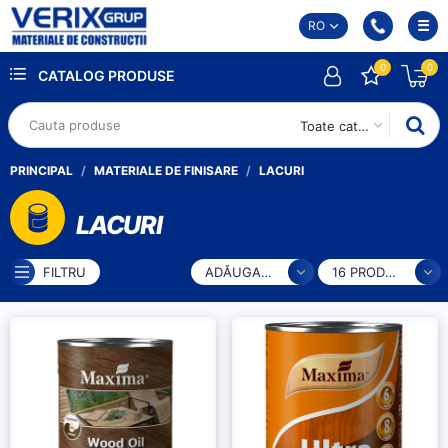
RO
0
0
CATALOG PRODUSE
Toate categoriile
PRINCIPAL
MATERIALE DE FINISARE
LACURI
LACURI
FILTRU
ADĂUGARE
16 PRODUSE