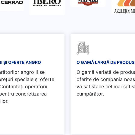
I ȘI OFERTE ANGRO
O GAMĂ LARGĂ DE PRODUS
ătorilor angro li se
O gamă variată de produ
rețuri speciale și oferte
oferite de compania noas
 Contactați operatorii
va satisface cel mai sofis
 pentru concretizarea
cumpărător.
ilor.