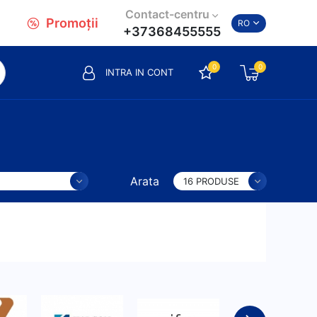
Contact-centru
Promoții
RO
+37368455555
0
0
INTRA IN CONT
Arata
16 PRODUSE