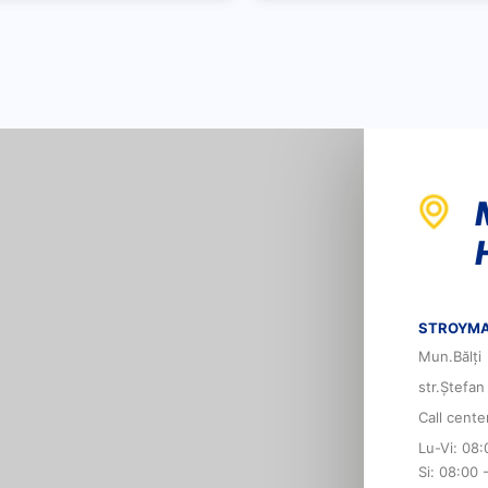
STROYMA
Mun.Bălți
str.Ștefan
Call cent
Lu-Vi: 08:
Si: 08:00 