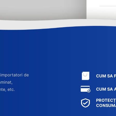
 importatori de
CUM SA 
aminat,
CUM SA A
nte, etc.
PROTECȚ
CONSUM