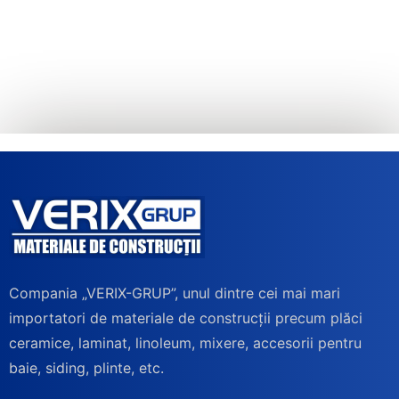
Compania „VERIX-GRUP”, unul dintre cei mai mari
importatori de materiale de construcții precum plăci
ceramice, laminat, linoleum, mixere, accesorii pentru
baie, siding, plinte, etc.