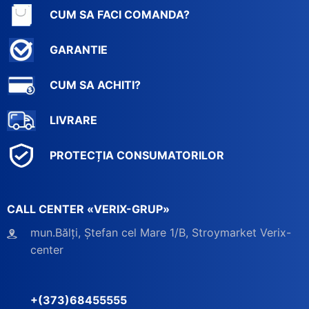
CUM SA FACI COMANDA?
GARANTIE
CUM SA ACHITI?
LIVRARE
PROTECȚIA CONSUMATORILOR
CALL CENTER «VERIX-GRUP»
mun.Bălți, Ștefan cel Mare 1/B, Stroymarket Verix-
center
+(373)68455555