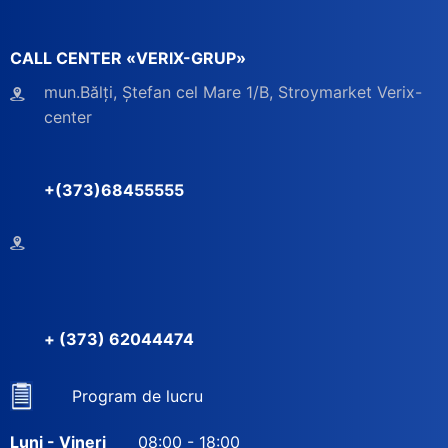
CALL CENTER «VERIX-GRUP»
mun.Bălți, Ștefan cel Mare 1/B, Stroymarket Verix-
center
+(373)68455555
+ (373) 62044474
Program de lucru
Luni - Vineri
08:00 - 18:00