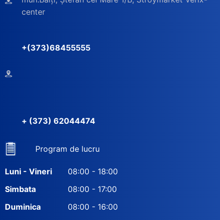
center
+(373)68455555
+ (373) 62044474
Program de lucru
Luni - Vineri
08:00 - 18:00
Simbata
08:00 - 17:00
Duminica
08:00 - 16:00