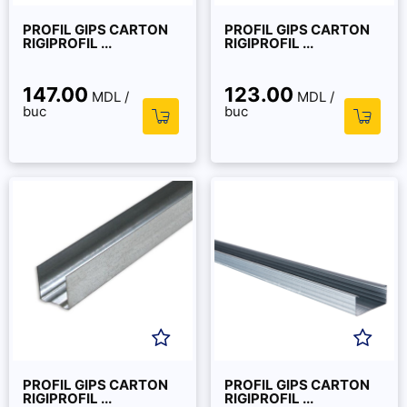
PROFIL GIPS CARTON
PROFIL GIPS CARTON
RIGIPROFIL ...
RIGIPROFIL ...
147.00
123.00
MDL /
MDL /
buc
buc
PROFIL GIPS CARTON
PROFIL GIPS CARTON
RIGIPROFIL ...
RIGIPROFIL ...