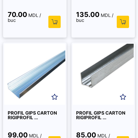
70.00
135.00
MDL /
MDL /
buc
buc
PROFIL GIPS CARTON
PROFIL GIPS CARTON
RIGIPROFIL ...
RIGIPROFIL ...
99.00
85.00
MDL /
MDL /