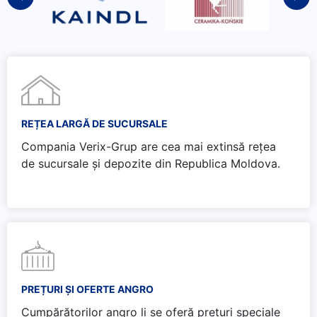
REȚEA LARGĂ DE SUCURSALE
Compania Verix-Grup are cea mai extinsă rețea
de sucursale și depozite din Republica Moldova.
PREȚURI ȘI OFERTE ANGRO
Cumpărătorilor angro li se oferă prețuri speciale