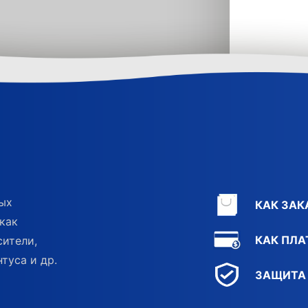
ных
КАК ЗАК
как
КАК ПЛА
сители,
туса и др.
ЗАЩИТА