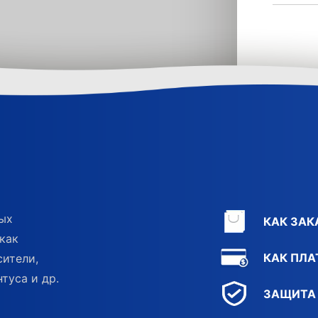
ных
КАК ЗАК
как
КАК ПЛА
сители,
туса и др.
ЗАЩИТА