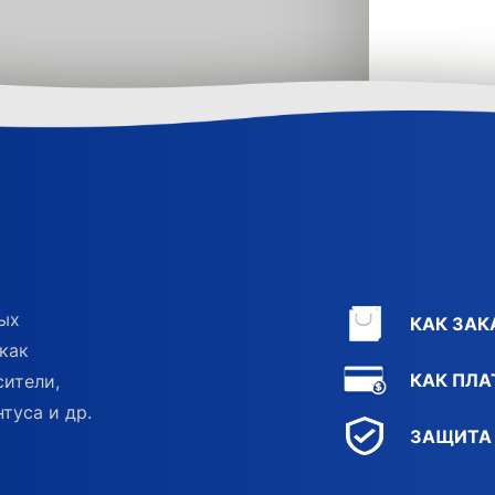
ных
КАК ЗАК
как
КАК ПЛА
сители,
туса и др.
ЗАЩИТА