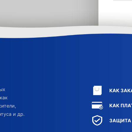
ных
КАК ЗАК
как
КАК ПЛА
сители,
туса и др.
ЗАЩИТА